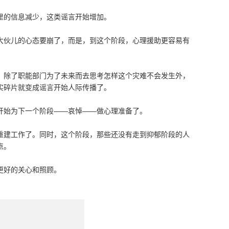
里的信息减少，这类谣言开始增加。
大伙儿的心态要崩了，而是，到这个阶段，心理援助更容易有
，除了职能部门为了未来而去思考怎样这个灾难不会发生外，
实碎片就变成谣言开始人际传播了。
开始为下一个阶段——哀悼——做心理准备了。
重建工作了。同时，这个阶段，那些还没有走到抑郁阶段的人
点。
更好的关心和照顾。