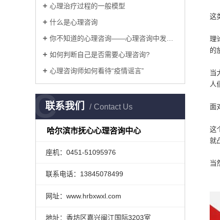
心理治疗过程的一般模型
这
什么是心理咨询
你不知道的心理咨询——心理咨询中发生了什么？
理
的
如何判断自己是否需要心理咨询?
心理咨询师如何看待“疫情谣言”
当
人
C
联系我们
Contact Us
面
这
哈尔滨市抚心心理咨询中心
就
座机：0451-51095976
当
联系电话：13845078499
网址：www.hrbxwxl.com
地址：香坊区嘉兴闽江国际3203室