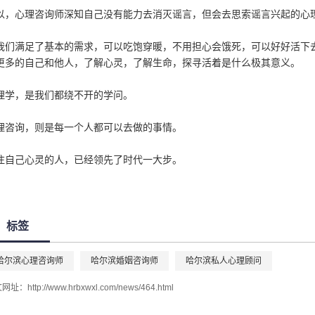
以，心理咨询师深知自己没有能力去消灭谣言，但会去思索谣言兴起的心
我们满足了基本的需求，可以吃饱穿暖，不用担心会饿死，可以好好活下
更多的自己和他人，了解心灵，了解生命，探寻活着是什么极其意义。
理学，是我们都绕不开的学问。
理咨询，则是每一个人都可以去做的事情。
注自己心灵的人，已经领先了时代一大步。
标签
哈尔滨心理咨询师
哈尔滨婚姻咨询师
哈尔滨私人心理顾问
文网址：
http://www.hrbxwxl.com/news/464.html