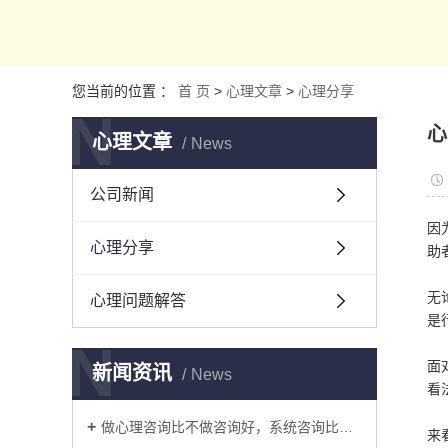
您当前的位置 ：
首 页
>
心理文章
>
心理分享
N
心
心理文章
News
公司新闻
因
心理分享
助
无
心理问题解答
是
N
面
新闻资讯
News
看
做心理咨询比不做咨询好，系统咨询比浅尝辄止好
来