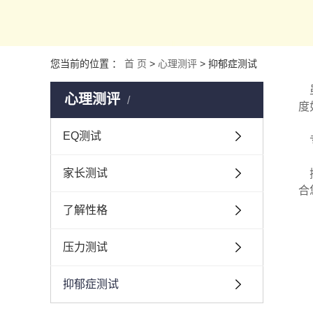
您当前的位置 ：
首 页
>
心理测评
>
抑郁症测试
心理测评
度
EQ测试
专
家长测试
抑
合
了解性格
1
压力测试
2
抑郁症测试
3