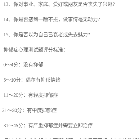
3、你对事业、家庭、爱好或朋友是否丧失了兴趣
?
4、你是否感到一蹶不振，做事情毫无动力
?
5、你是否以为自己已衰老或失去魅力
?
郁症心理测试题评分标准：
0～
分：没有抑郁
4
5～
分：偶尔有抑郁情绪
10
11～
分：有轻度抑郁症
20
1～
分：有中度抑郁症
30
31～
分：有严重抑郁症并需要立即治疗
45